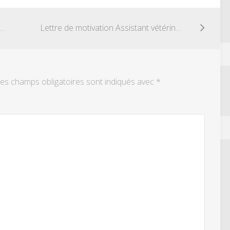
tre de motivation Juriste en assurance
Lettre de motivation Assistant vétérinaire
es champs obligatoires sont indiqués avec
*