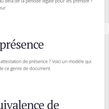
u délà de la période légale pour les prendre ?
eur
 présence
attestation de présence ? Voici un modèle qui
 de ce genre de document.
ivalence de