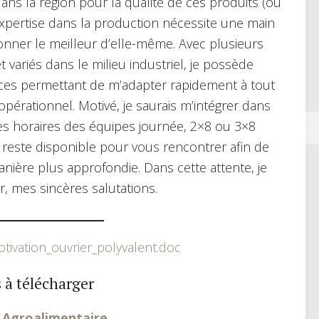
dans la région pour la qualité de ces produits (ou
 expertise dans la production nécessite une main
onner le meilleur d’elle-même. Avec plusieurs
 variés dans le milieu industriel, je possède
ces permettant de m’adapter rapidement à tout
opérationnel. Motivé, je saurais m’intégrer dans
les horaires des équipes journée, 2×8 ou 3×8
e reste disponible pour vous rencontrer afin de
ière plus approfondie. Dans cette attente, je
, mes sincères salutations.
tivation_ouvrier_polyvalent.doc
 à télécharger
r Agroalimentaire