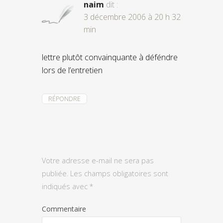
naim
dit :
3 décembre 2006 à 20 h 32
min
lettre plutôt convainquante à déféndre
lors de l’entretien
RÉPONDRE
Votre adresse e-mail ne sera pas
publiée.
Les champs obligatoires sont
indiqués avec
*
Commentaire