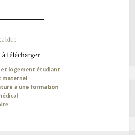
al.doc
 à télécharger
 et logement étudiant
t maternel
ature à une formation
médical
aire