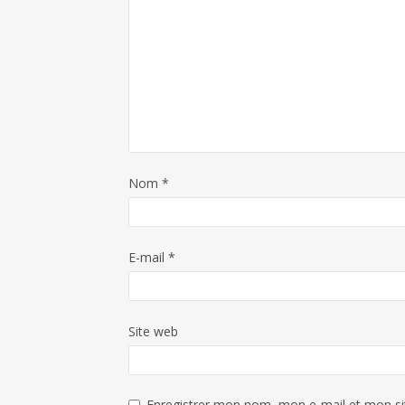
Nom
*
E-mail
*
Site web
Enregistrer mon nom, mon e-mail et mon si