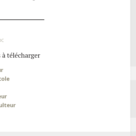
oc
 à télécharger
ur
cole
eur
ulteur