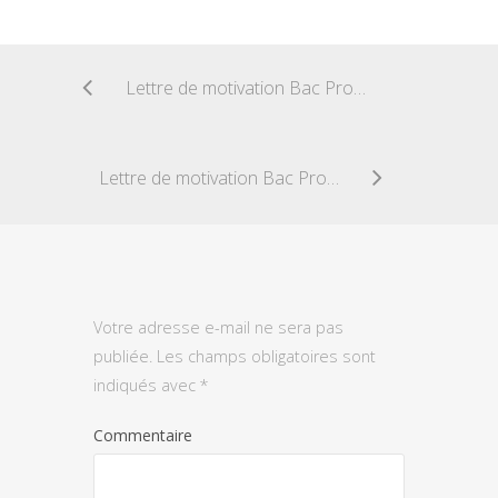
Lettre de motivation Bac Pro Technicien d’études du Bâtiment option études et économie
Lettre de motivation Bac Pro Technicien du bâtiment : organisation et réalisation du gros-oeuvre
Votre adresse e-mail ne sera pas
publiée.
Les champs obligatoires sont
indiqués avec
*
Commentaire