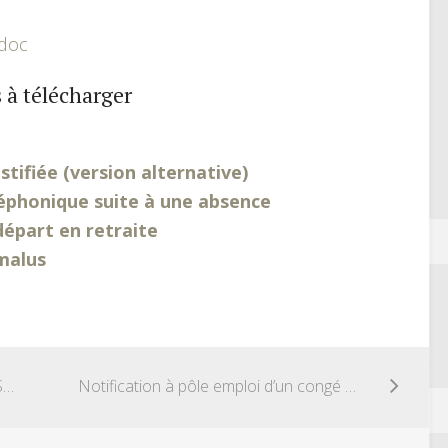
.doc
 à télécharger
tifiée (version alternative)
éphonique suite à une absence
épart en retraite
malus
Demande de remise gracieuse aux ASSEDIC
Notification à pôle emploi d’un congé maternité