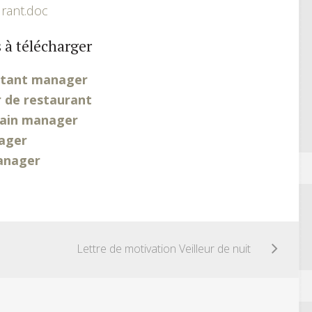
rant.doc
 à télécharger
istant manager
r de restaurant
hain manager
nager
anager
Lettre de motivation Veilleur de nuit