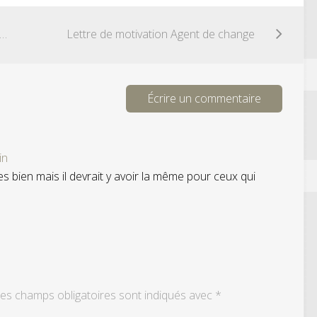
re de motivation Réparateur électroménager
Lettre de motivation Agent de change
Écrire un commentaire
in
res bien mais il devrait y avoir la même pour ceux qui
es champs obligatoires sont indiqués avec
*