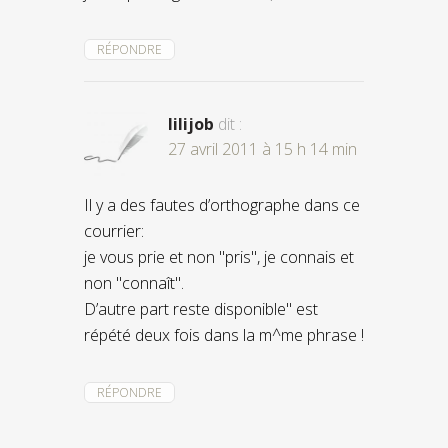
RÉPONDRE
lilijob
dit :
27 avril 2011 à 15 h 14 min
Il y a des fautes d’orthographe dans ce
courrier:
je vous prie et non "pris", je connais et
non "connaît".
D’autre part reste disponible" est
répété deux fois dans la m^me phrase !
RÉPONDRE