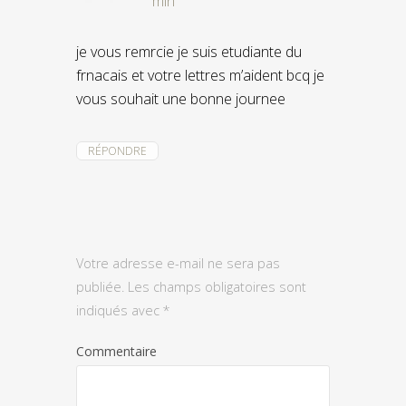
min
je vous remrcie je suis etudiante du
frnacais et votre lettres m’aident bcq je
vous souhait une bonne journee
RÉPONDRE
Votre adresse e-mail ne sera pas
publiée.
Les champs obligatoires sont
indiqués avec
*
Commentaire