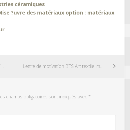
stries céramiques
Mise ?uvre des matériaux option : matériaux
ur
Lettre de motivation BTS architecte d’intérieure
Lettre de motivation BTS Art textile impression
es champs obligatoires sont indiqués avec
*