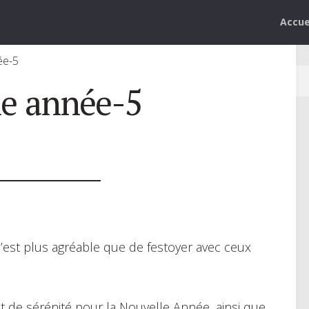
Accue
ée-5
e année-5
n’est plus agréable que de festoyer avec ceux
de sérénité pour la Nouvelle Année, ainsi que