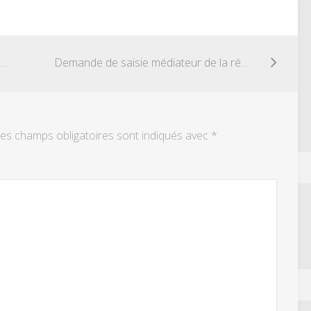
Demande d’une copie d’acte de mariage
Demande de saisie médiateur de la république
es champs obligatoires sont indiqués avec
*