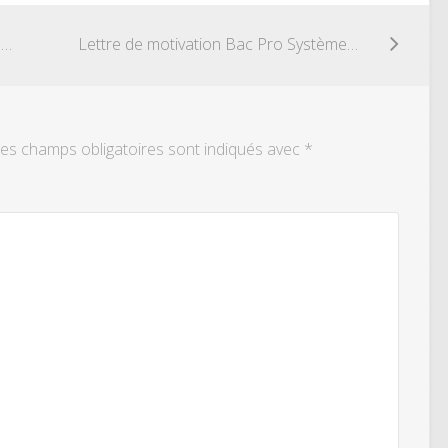
Lettre de motivation Bac Pro Artisanat et métiers d’art option : marchandisage visuel
Lettre de motivation Bac Pro Systèmes Electroniques Numériques, option électrodomestique
es champs obligatoires sont indiqués avec
*