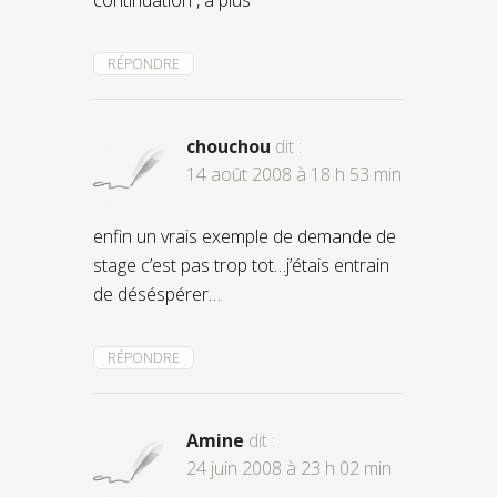
RÉPONDRE
chouchou
dit :
14 août 2008 à 18 h 53 min
enfin un vrais exemple de demande de
stage c’est pas trop tot…j’étais entrain
de déséspérer…
RÉPONDRE
Amine
dit :
24 juin 2008 à 23 h 02 min