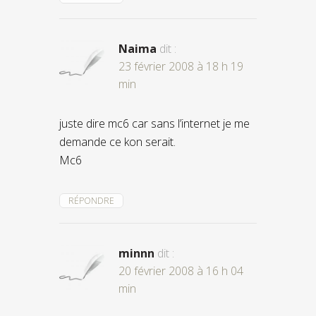
Naima
dit :
23 février 2008 à 18 h 19
min
juste dire mc6 car sans l’internet je me
demande ce kon serait.
Mc6
RÉPONDRE
minnn
dit :
20 février 2008 à 16 h 04
min