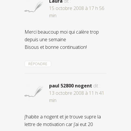
Laura
dit :
15 octobre 2008 à 17 h 56
min
Merci beaucoup moi qui calère trop
depuis une semaine
Bisous et bonne continuation!
RÉPONDRE
paul 52800 nogent
dit :
13 octobre 2008 à 11 h 41
min
j’habite a nogent et je trouve supre la
lettre de motivation car j’ai eut 20