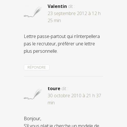
Valentin
dit :
23 septembre 2012 à 12 h
25 min
Lettre passe-partout qui n’interpellera
pas le recruteur, préférer une lettre
plus personnelle.
RÉPONDRE
toure
dit :
30 octobre 2010 à 21 h 37
min
Bonjour,
S’il vous plait,je cherche un modele de