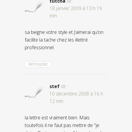
tutcha
dit :
18 janvier 2009 à 13 h 19
min
sa beigne votre style et j’aimerai qu’on
facilite la tache chez les illettré
professionnel.
RÉPONDRE
stef
dit :
10 décembre 2008 à 16 h
12 min
la lettre est vraiment bien. Mais
toutefois il ne faut pas mettre de "je