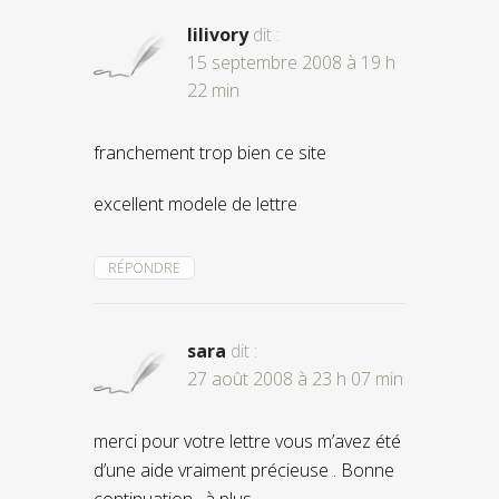
lilivory
dit :
15 septembre 2008 à 19 h
22 min
franchement trop bien ce site
excellent modele de lettre
RÉPONDRE
sara
dit :
27 août 2008 à 23 h 07 min
merci pour votre lettre vous m’avez été
d’une aide vraiment précieuse . Bonne
continuation , à plus