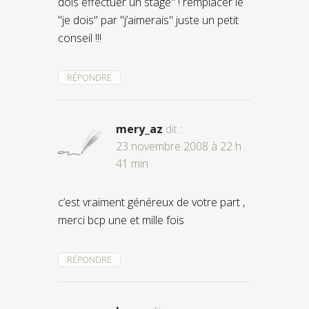
dois effectuer un stage" ! remplacer le
"je dois" par "j’aimerais" juste un petit
conseil !!!
RÉPONDRE
mery_az
dit :
23 novembre 2008 à 22 h
41 min
c’est vraiment généreux de votre part ,
merci bcp une et mille fois
RÉPONDRE