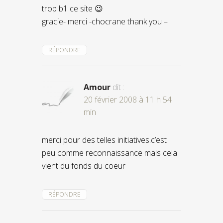
trop b1 ce site 😉
gracie- merci -chocrane thank you –
RÉPONDRE
Amour
dit :
20 février 2008 à 11 h 54
min
merci pour des telles initiatives.c’est
peu comme reconnaissance mais cela
vient du fonds du coeur
RÉPONDRE