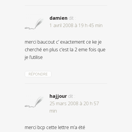
damien
dit :
1 avril 2008 à 19 h 45 min
merci baucout c’ exactement ce ke je
cherché en plus c’est la 2 eme fois que
je l’utilise
RÉPONDRE
hajjour
dit :
25 mars 2008 à 20 h 57
min
merci bcp cette lettre m’a été