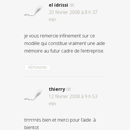
el idrissi
dit :
20 février 2008 à 8 h 37
min
je vous remercie infinement sur ce
modèle qui constitue vraiment une aide
mémoire au futur cadre de l’entreprise.
RÉPONDRE
thierry
dit :
12 février 2008 à 9 h 53
min
trrrrrrés bien et merci pour l’aide. à
bientot