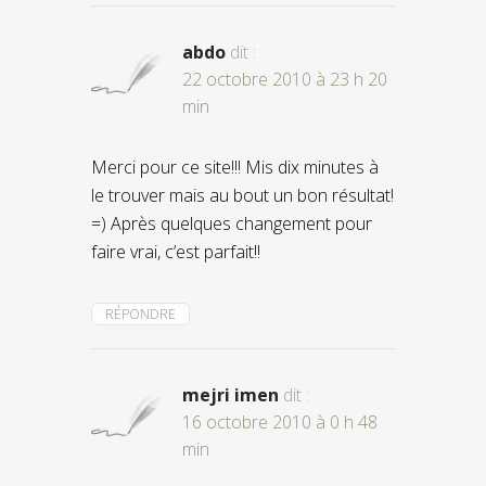
abdo
dit :
22 octobre 2010 à 23 h 20
min
Merci pour ce site!!! Mis dix minutes à
le trouver mais au bout un bon résultat!
=) Après quelques changement pour
faire vrai, c’est parfait!!
RÉPONDRE
mejri imen
dit :
16 octobre 2010 à 0 h 48
min