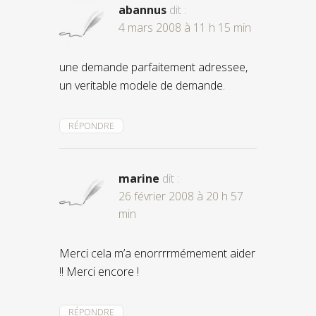
abannus
dit :
4 mars 2008 à 11 h 15 min
une demande parfaitement adressee,
un veritable modele de demande.
RÉPONDRE
marine
dit :
26 février 2008 à 20 h 57
min
Merci cela m’a enorrrrmémement aider
!! Merci encore !
RÉPONDRE