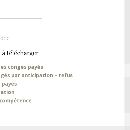
.doc
 à télécharger
des congés payés
és par anticipation – refus
 payés
pation
 compétence