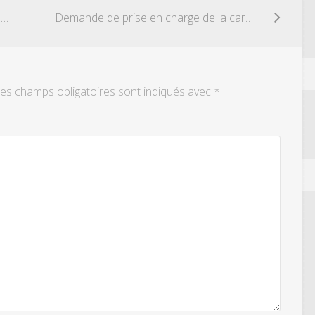
Demande de recalcul du solde des congés payés
Demande de prise en charge de la carte orange
es champs obligatoires sont indiqués avec
*