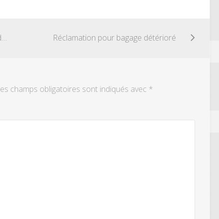
Demande de remboursement Billets de train
Réclamation pour bagage détérioré
es champs obligatoires sont indiqués avec
*