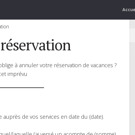
Accue
ation
réservation
blige à annuler votre réservation de vacances ?
cet imprévu
ée auprès de vos services en date du (date).
equel/laquelle j’ai versé un acompte de (somme),