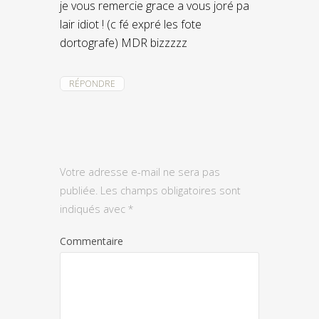
je vous remercie grace a vous joré pa
lair idiot ! (c fé expré les fote
dortografe) MDR bizzzzz
RÉPONDRE
Votre adresse e-mail ne sera pas
publiée.
Les champs obligatoires sont
indiqués avec
*
Commentaire