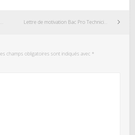
Lettre de motivation Bac Pro Technicien de scierie
Lettre de motivation Bac Pro Technicien de fabrication bois et matériaux associés
es champs obligatoires sont indiqués avec
*