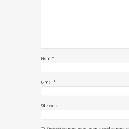
Nom
*
E-mail
*
Site web
Enregistrer mon nom, mon e-mail et mon si