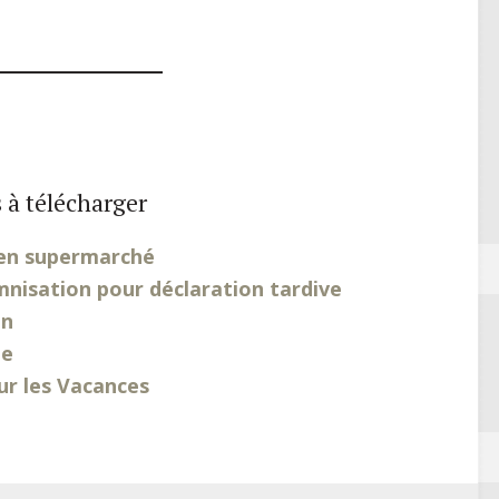
 à télécharger
 en supermarché
mnisation pour déclaration tardive
on
te
r les Vacances