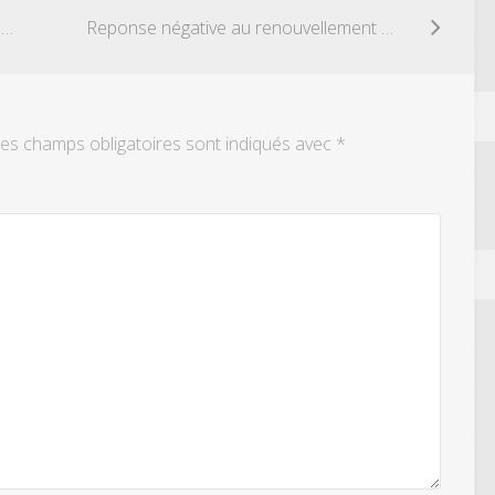
Demande de mise aux normes d’un logement
Reponse négative au renouvellement proprietaire
es champs obligatoires sont indiqués avec
*