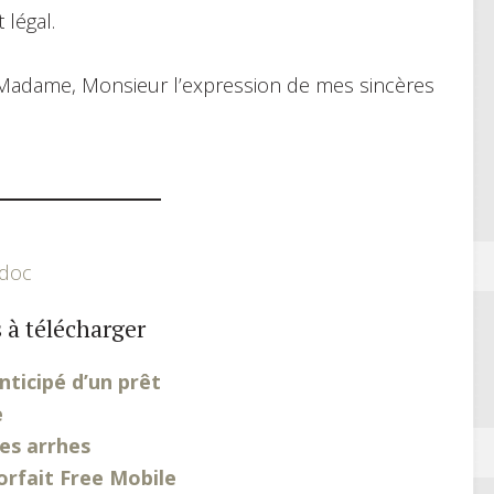
 légal.
r, Madame, Monsieur l’expression de mes sincères
doc
 à télécharger
icipé d’un prêt
e
s arrhes
fait Free Mobile